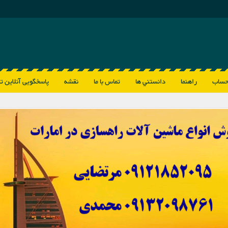
حساب
راهنما
دانستني ها
تماس با ما
نقشه
پاسخگویی آنلاین ت