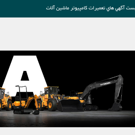
ست آگهي هاي تعميرات كامپيوتر ماشين آلات