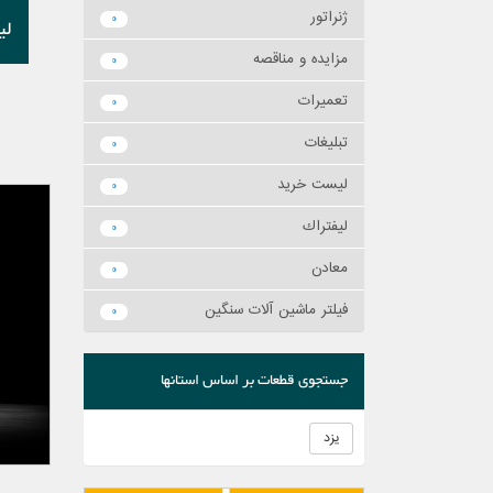
ژنراتور
0
لي
مزايده و مناقصه
0
تعميرات
0
تبليغات
0
ليست خريد
0
ليفتراك
0
معادن
0
فیلتر ماشین آلات سنگین
0
جستجوی قطعات بر اساس استانها
یزد