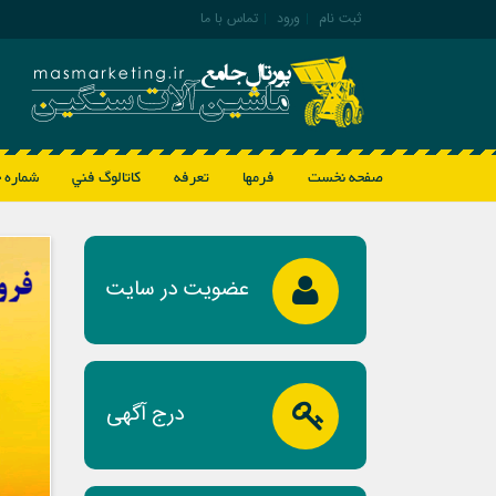
ثبت نام
|
ورود
|
تماس با ما
صفحه نخست
فرمها
تعرفه
كاتالوگ فني
شماره 
عضویت در سایت
درج آگهی