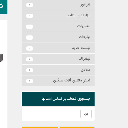
ش
ژنراتور
0
مزايده و مناقصه
0
تعميرات
0
تبليغات
0
ليست خريد
0
ليفتراك
0
معادن
0
فیلتر ماشین آلات سنگین
0
جستجوی قطعات بر اساس استانها
یزد