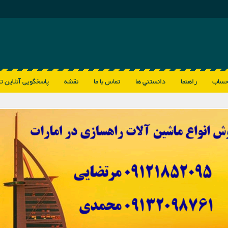
حساب
راهنما
دانستني ها
تماس با ما
نقشه
پاسخگویی آنلاین ت