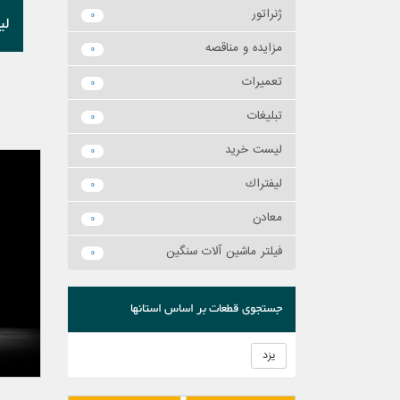
ژنراتور
0
لي
مزايده و مناقصه
0
تعميرات
0
تبليغات
0
ليست خريد
0
ليفتراك
0
معادن
0
فیلتر ماشین آلات سنگین
0
جستجوی قطعات بر اساس استانها
یزد