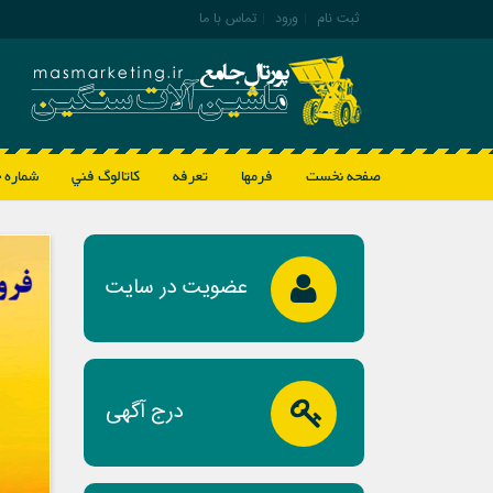
ثبت نام
|
ورود
|
تماس با ما
صفحه نخست
فرمها
تعرفه
كاتالوگ فني
شماره 
عضویت در سایت
درج آگهی