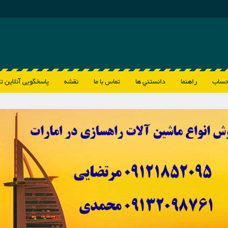
حساب
راهنما
دانستني ها
تماس با ما
نقشه
پاسخگویی آنلاین ت