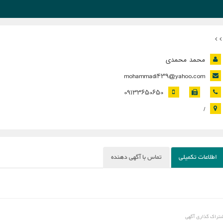
محمد محمدی
mohammadi439@yahoo.com
09133650650
/
اطلاعات تکمیلی
تماس با آگهی دهنده
تراک گذاری آگهی