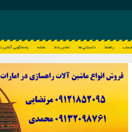
حساب
راهنما
دانستني ها
تماس با ما
نقشه
پاسخگویی آنلاین ت