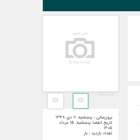
بروزرساني : پنجشنبه, 11 دي 1348
تاريخ انقضا :‌پنجشنبه, 15 مرداد
1405
‌تعداد بازديد : بار