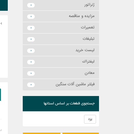
ژنراتور
0
مزايده و مناقصه
0
تعميرات
0
تبليغات
0
ليست خريد
0
ليفتراك
0
معادن
0
فیلتر ماشین آلات سنگین
0
جستجوی قطعات بر اساس استانها
یزد
اش